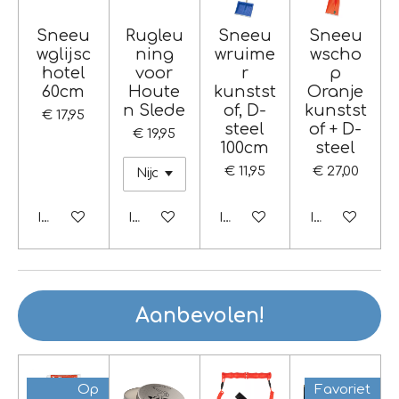
Sneeu
Rugleu
Sneeu
Sneeu
wglijsc
ning
wruime
wscho
hotel
voor
r
p
60cm
Houte
kunstst
Oranje
n Slede
of, D-
kunstst
€ 17,95
steel
of + D-
€ 19,95
100cm
steel
€ 11,95
€ 27,00
In winkelwagen
In winkelwagen
In winkelwagen
In winkelwag
Aanbevolen!
Op
Favoriet