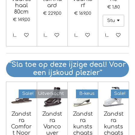
haal
ard
rf
€ 1,80
80cm
€ 229,00
€ 169,00
€ 149,00
In winkelwagen
In winkelwagen
In winkelwagen
In winkelwag
''Sla toe op deze ijzige deal! Voor
een ijskoud plezier''
Sale!
Uitverkocht
B-keus
Sale!
Zandst
Zandst
Zandst
Zandst
ra
ra
ra
ra
Comfor
Vanco
kunsts
kunsts
t Noor
uver
chaats
chaats