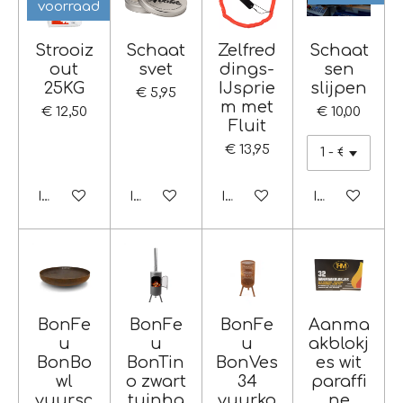
voorraad
Strooiz
Schaat
Zelfred
Schaat
out
svet
dings-
sen
25KG
IJsprie
slijpen
€ 5,95
m met
€ 12,50
€ 10,00
Fluit
€ 13,95
In winkelwagen
In winkelwagen
In winkelwagen
In winkelwag
BonFe
BonFe
BonFe
Aanma
u
u
u
akblokj
BonBo
BonTin
BonVes
es wit
wl
o zwart
34
paraffi
vuursc
tuinha
vuurko
ne