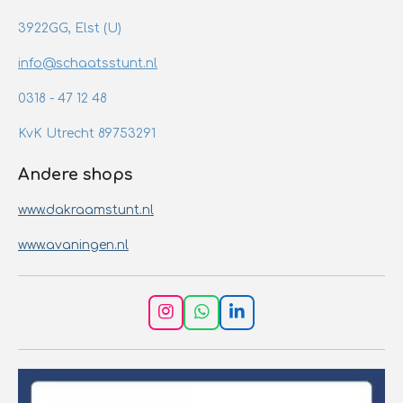
3922GG, Elst (U)
info@schaatsstunt.nl
0318 - 47 12 48
KvK Utrecht 89753291
Andere shops
www.dakraamstunt.nl
www.avaningen.nl
I
W
L
n
h
i
s
a
n
t
t
k
a
s
e
g
A
d