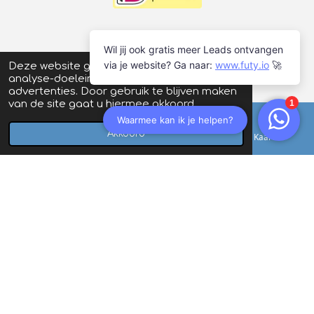
Deze website gebruikt cookies voor
analyse-doeleinden en/of het tonen van
advertenties. Door gebruik te blijven maken
van de site gaat u hiermee akkoord.
Akkoord
E-mailadres
Telefoonnummer
Kaart
© 2026
Schaatsstunt
| Prijswijzigingen en typefouten
voorbehouden |
Algemene voorwaarden
|
Privacyverklaring