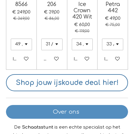
8566
206
Ice
Petra
Crown
442
€ 249,00
€ 39,00
420 Wit
€ 49,00
€ 369,00
€ 86,00
€ 60,00
€ 75,00
€ 119,00
In winkelwagen
Houd mij op de hoogte
In winkelwagen
In winkelwag
Shop jouw ijskoude deal hier!
Over ons
De
Schaatsstunt
is een echte specialist op het