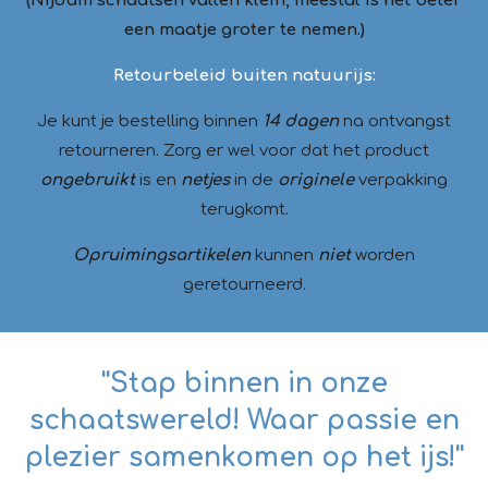
(Nijdam schaatsen vallen klein, meestal is het beter
een maatje groter te nemen.)
Retourbeleid buiten natuurijs:
Je kunt je bestelling binnen
14 dagen
na ontvangst
retourneren. Zorg er wel voor dat het product
ongebruikt
is en
netjes
in de
originele
verpakking
terugkomt.
Opruimingsartikelen
kunnen
niet
worden
geretourneerd.
''Stap binnen in onze
schaatswereld! Waar passie en
plezier samenkomen op het ijs!''