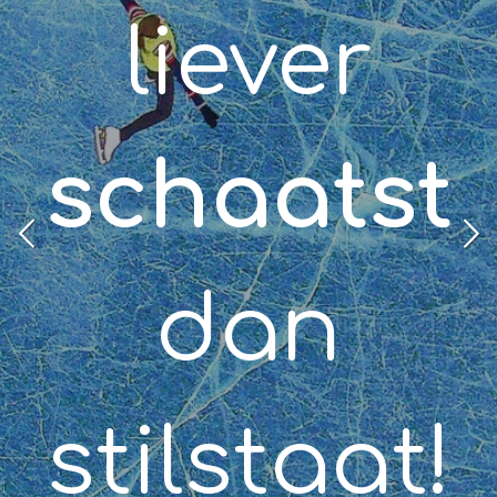
ut
liever
schaatst
!
dan
stilstaat!