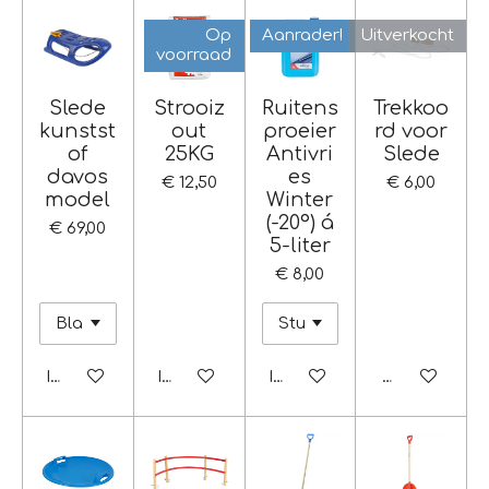
Op
Aanrader!
Uitverkocht
voorraad
Slede
Strooiz
Ruitens
Trekkoo
kunstst
out
proeier
rd voor
of
25KG
Antivri
Slede
davos
es
€ 12,50
€ 6,00
model
Winter
(-20°) á
€ 69,00
5-liter
€ 8,00
In winkelwagen
In winkelwagen
In winkelwagen
Houd mij op