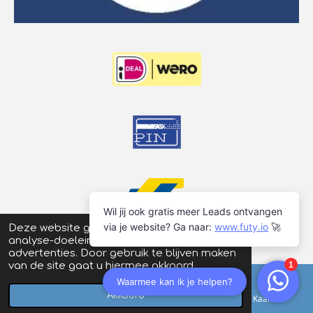
Deze website gebruikt cookies voor
analyse-doeleinden en/of het tonen van
advertenties. Door gebruik te blijven maken
van de site gaat u hiermee akkoord.
Akkoord
E-mailadres
Telefoonnummer
Kaart
© 2026
Schaatsstunt
| Prijswijzigingen en typefouten