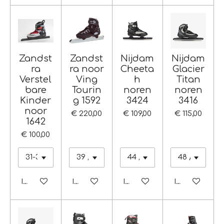
Zandst
Zandst
Nijdam
Nijdam
ra
ra noor
Cheeta
Glacier
Verstel
Ving
h
Titan
bare
Tourin
noren
noren
Kinder
g 1592
3424
3416
noor
€ 220,00
€ 109,00
€ 115,00
1642
€ 100,00
In winkelwagen
In winkelwagen
In winkelwagen
In winkelwag