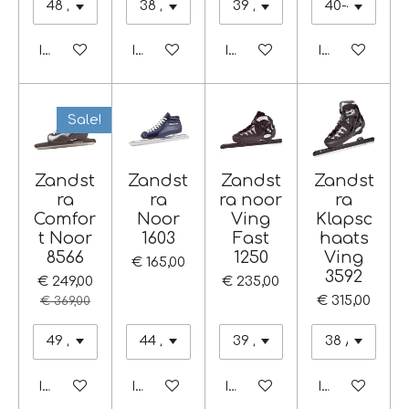
In winkelwagen
In winkelwagen
In winkelwagen
In winkelwag
Sale!
Zandst
Zandst
Zandst
Zandst
ra
ra
ra noor
ra
Comfor
Noor
Ving
Klapsc
t Noor
1603
Fast
haats
8566
1250
Ving
€ 165,00
3592
€ 249,00
€ 235,00
€ 315,00
€ 369,00
In winkelwagen
In winkelwagen
In winkelwagen
In winkelwag