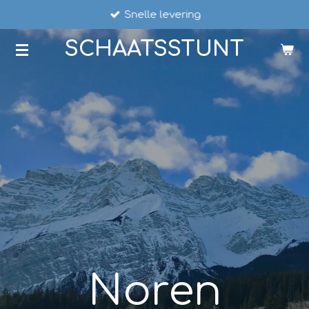
Snelle levering
Ga
direct
SCHAATSSTUNT
naar
de
hoofdinhoud
Noren