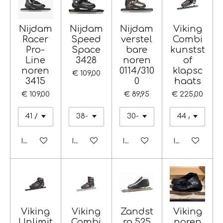
Nijdam
Nijdam
Nijdam
Viking
Racer
Speed
verstel
Combi
Pro-
Space
bare
kunstst
Line
3428
noren
of
noren
0114/310
klapsc
€ 109,00
3415
0
haats
€ 109,00
€ 89,95
€ 225,00
In winkelwagen
In winkelwagen
In winkelwagen
In winkelwag
Viking
Viking
Zandst
Viking
Unlimit
Combi
ra 525
noren