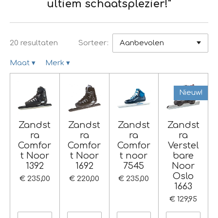
ultiem schaatsplezier!"
20 resultaten
Sorteer:
Maat
▾
Merk
▾
Nieuw!
Zandst
Zandst
Zandst
Zandst
ra
ra
ra
ra
Comfor
Comfor
Comfor
Verstel
t Noor
t Noor
t noor
bare
1392
1692
7545
Noor
Oslo
€ 235,00
€ 220,00
€ 235,00
1663
€ 129,95