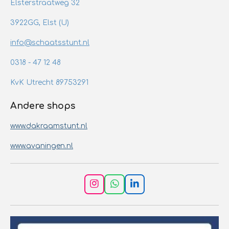
Elsterstraatweg 32
3922GG, Elst (U)
info@schaatsstunt.nl
0318 - 47 12 48
KvK Utrecht 89753291
Andere shops
www.dakraamstunt.nl
www.avaningen.nl
I
W
L
n
h
i
s
a
n
t
t
k
a
s
e