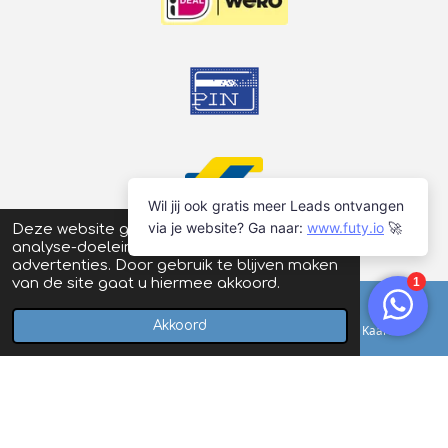
Deze website gebruikt cookies voor
analyse-doeleinden en/of het tonen van
advertenties. Door gebruik te blijven maken
van de site gaat u hiermee akkoord.
Akkoord
E-mailadres
Telefoonnummer
Kaart
© 2026
Schaatsstunt
| Prijswijzigingen en typefouten
voorbehouden |
Algemene voorwaarden
|
Privacyverklaring