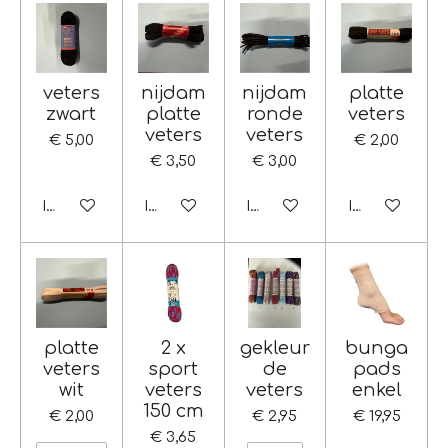
veters
nijdam
nijdam
platte
zwart
platte
ronde
veters
veters
veters
€ 5,00
€ 2,00
€ 3,50
€ 3,00
In winkelwagen
In winkelwagen
In winkelwagen
In winkelwag
platte
2 x
gekleur
bunga
veters
sport
de
pads
wit
veters
veters
enkel
150 cm
€ 2,00
€ 2,95
€ 19,95
€ 3,65