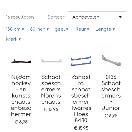
16 resultaten
Sorteer:
180 cm
▾
80 inch
▾
geel
▾
Kleur
▾
Lengte
▾
Merk
▾
Nijdam
Schaat
Zandst
0136
hockey
sbesch
ra
Schaat
- en
ermers
schaat
sbesch
kunsts
Norens
sbesch
ermers
chaats
chaats
ermer
•
enbesc
Twarres
Junior
€ 13,95
hermer
Hoes
€ 6,95
8430
€ 8,95
€ 15,95