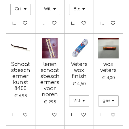
In winkelwagen
In winkelwagen
In winkelwagen
In winkelwag
Schaat
leren
Veters
wax
sbesch
schaat
wax
veters
ermer
sbesch
finish
€ 4,00
kunst
ermers
€ 4,50
8400
voor
noren
€ 6,95
€ 9,95
In winkelwagen
In winkelwagen
In winkelwagen
In winkelwag