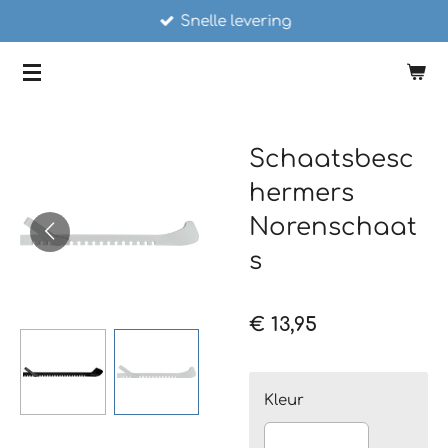
Snelle levering
Ga
direct
SCHAATSSTUNT
naar
de
hoofdinhoud
Schaatsbesc
hermers
Norenschaat
s
€ 13,95
Kleur