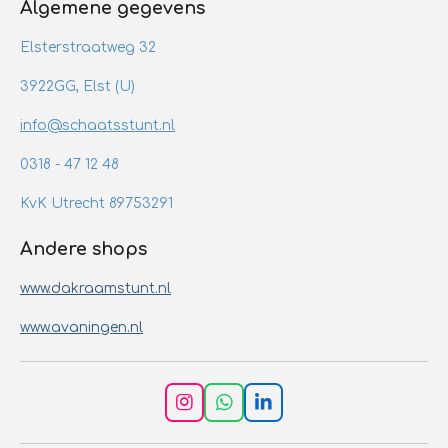
Algemene gegevens
Elsterstraatweg 32
3922GG, Elst (U)
info@schaatsstunt.nl
0318 - 47 12 48
KvK Utrecht 89753291
Andere shops
www.dakraamstunt.nl
www.avaningen.nl
I
W
L
n
h
i
s
a
n