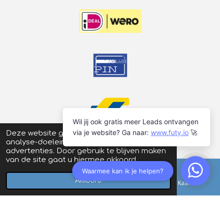
Deze website gebruikt cookies voor
analyse-doeleinden en/of het tonen van
advertenties. Door gebruik te blijven maken
van de site gaat u hiermee akkoord.
Akkoord
E-mailadres
Telefoonnummer
Kaart
© 2026
Schaatsstunt
| Prijswijzigingen en typefouten
voorbehouden |
Algemene voorwaarden
|
Privacyverklaring