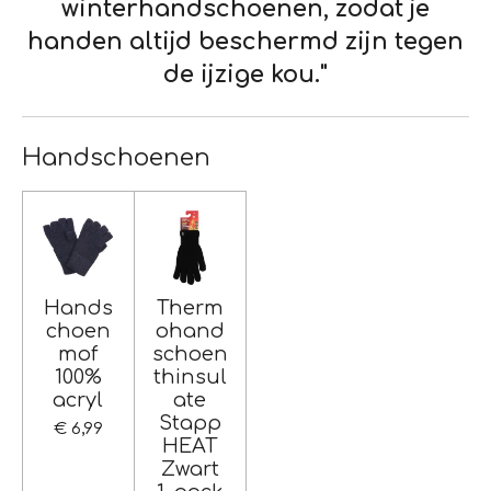
winterhandschoenen, zodat je
handen altijd beschermd zijn tegen
de ijzige kou."
Handschoenen
Hands
Therm
choen
ohand
mof
schoen
100%
thinsul
acryl
ate
Stapp
€ 6,99
HEAT
Zwart