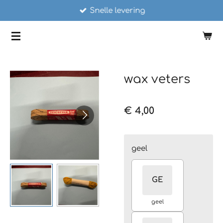
Snelle levering
Ga
direct
SCHAATSSTUNT
naar
de
hoofdinhoud
wax veters
€ 4,00
geel
GE
geel