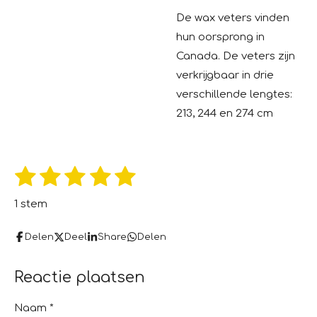
De wax veters vinden
hun oorsprong in
Canada. De veters zijn
verkrijgbaar in drie
verschillende lengtes:
213, 244 en 274 cm
1
2
3
4
5
S
R
t
s
s
s
s
s
a
e
1 stem
m
t
t
t
t
t
t
m
e
i
Delen
Deel
Share
Delen
e
e
e
e
e
n
n
r
r
r
r
r
g
Reactie plaatsen
r
r
r
r
:
e
e
e
e
5
Naam *