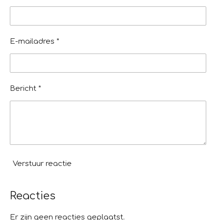
s
n
n
n
n
t
e
E-mailadres *
r
r
e
n
Bericht *
Verstuur reactie
Reacties
Er zijn geen reacties geplaatst.