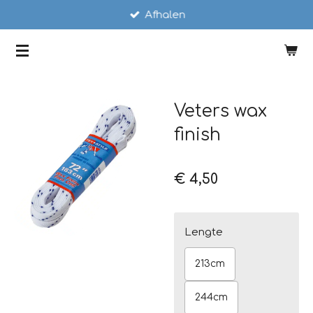
Afhalen
Ga
direct
SCHAATSSTUNT
naar
de
hoofdinhoud
Veters wax
finish
€ 4,50
Lengte
213cm
244cm