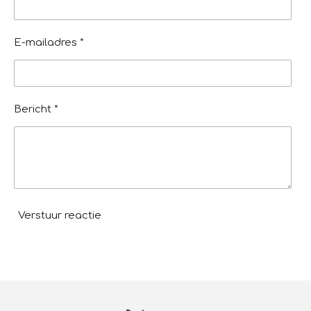
r
e
n
E-mailadres *
Bericht *
Verstuur reactie