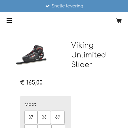
Snelle levering
Ga
direct
SCHAATSSTUNT
naar
de
hoofdinhoud
Viking
Unlimited
Slider
€ 165,00
Maat
37
38
39