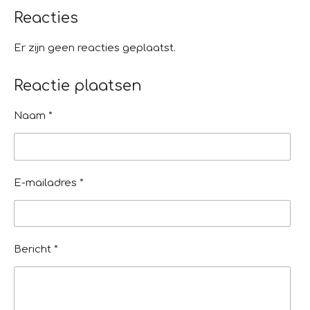
r
r
r
r
r
g
Reacties
r
r
r
r
:
e
e
e
e
0
Er zijn geen reacties geplaatst.
s
n
n
n
n
Reactie plaatsen
t
e
Naam *
r
r
e
n
E-mailadres *
Bericht *