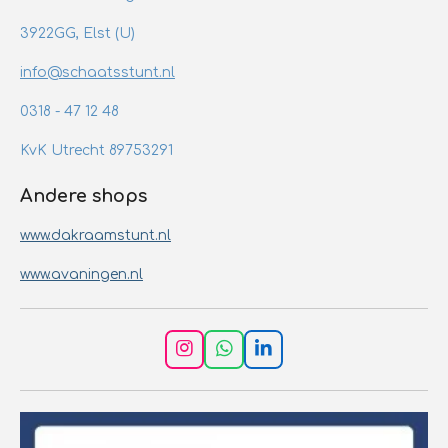
3922GG, Elst (U)
info@schaatsstunt.nl
0318 - 47 12 48
KvK Utrecht 89753291
Andere shops
www.dakraamstunt.nl
www.avaningen.nl
I
W
L
n
h
i
s
a
n
t
t
k
a
s
e
g
A
d