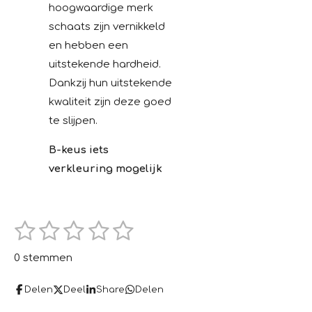
hoogwaardige merk
schaats zijn vernikkeld
en hebben een
uitstekende hardheid.
Dankzij hun uitstekende
kwaliteit zijn deze goed
te slijpen.
B-keus iets
verkleuring mogelijk
1
2
3
4
5
S
R
t
s
s
s
s
s
a
e
0 stemmen
m
t
t
t
t
t
t
m
e
i
Delen
Deel
Share
Delen
e
e
e
e
e
n
n