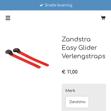
Snelle levering
Ga
direct
SCHAATSSTUNT
naar
de
hoofdinhoud
Zandstra
Easy Glider
Verlengstraps
€ 11,00
Merk
Zandstra