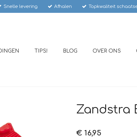
Snelle levering
Afhalen
Topkwaliteit schaats
DINGEN
TIPS!
BLOG
OVER ONS
Zandstra 
€ 16,95