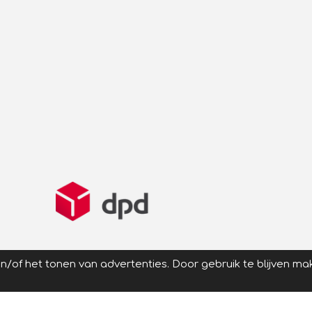
/of het tonen van advertenties. Door gebruik te blijven ma
 typefouten voorbehouden |
Algemene voorwaarden
|
Privacyver