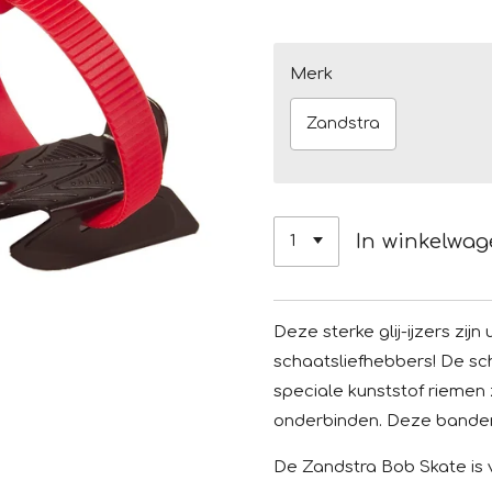
Merk
Zandstra
In winkelwa
Deze sterke glij-ijzers zij
schaatsliefhebbers! De sch
speciale kunststof riemen
onderbinden. Deze banden z
De Zandstra Bob Skate is v