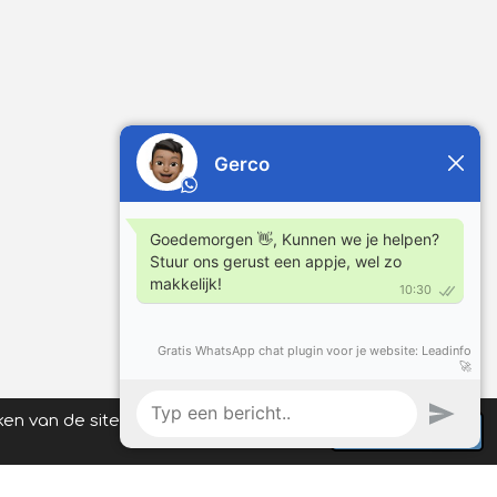
ken van de site gaat u hiermee
Akkoord
klaring