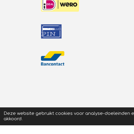
Deze website gebruikt cookies voor analyse-doeleinden en
akkoord.
© 2026
Schaatsstunt
| Prijswijzigingen en