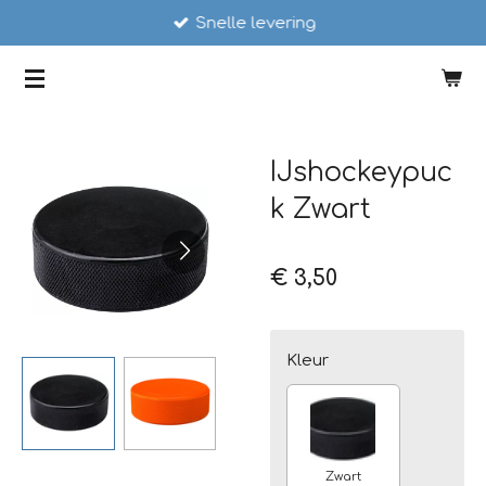
Snelle levering
Ga
direct
SCHAATSSTUNT
naar
de
hoofdinhoud
IJshockeypuc
k Zwart
€ 3,50
Kleur
Zwart