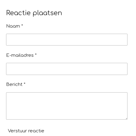
s
n
n
n
n
Reactie plaatsen
t
e
Naam *
r
r
e
n
E-mailadres *
Bericht *
Verstuur reactie