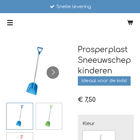
Snelle levering
Ga
direct
SCHAATSSTUNT
naar
de
hoofdinhoud
Prosperplast
Sneeuwschep
kinderen
Ideaal voor de kids!
€ 7,50
Kleur