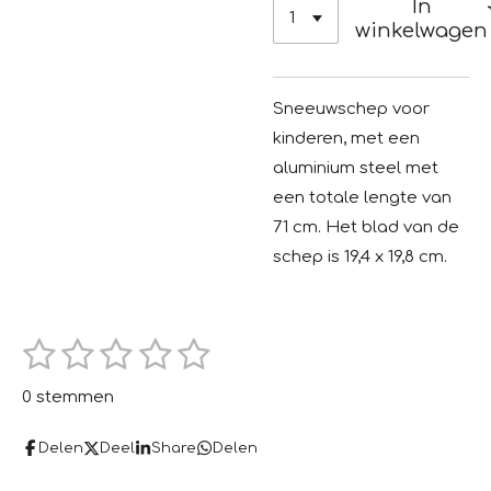
In
winkelwagen
Sneeuwschep voor
kinderen, met een
aluminium steel met
een totale lengte van
71 cm. Het blad van de
schep is 19,4 x 19,8 cm.
1
2
3
4
5
S
R
t
s
s
s
s
s
a
e
0 stemmen
m
t
t
t
t
t
t
m
e
i
Delen
Deel
Share
Delen
e
e
e
e
e
n
n