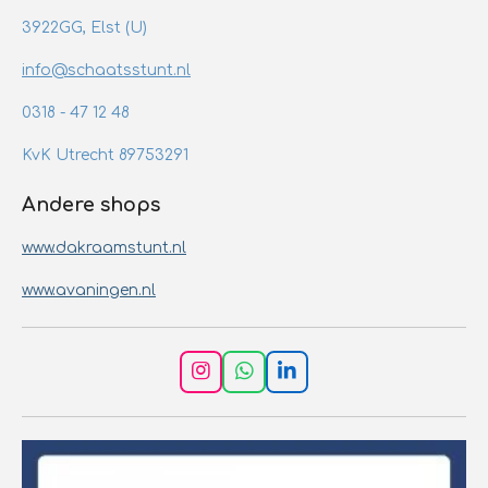
3922GG, Elst (U)
info@schaatsstunt.nl
0318 - 47 12 48
KvK Utrecht 89753291
Andere shops
www.dakraamstunt.nl
www.avaningen.nl
I
W
L
n
h
i
s
a
n
t
t
k
a
s
e
g
A
d