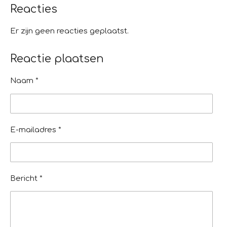
r
r
r
r
r
g
Reacties
r
r
r
r
:
e
e
e
e
0
Er zijn geen reacties geplaatst.
s
n
n
n
n
Reactie plaatsen
t
e
Naam *
r
r
e
n
E-mailadres *
Bericht *