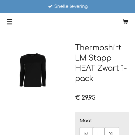
Snelle levering
Ga
direct
SCHAATSSTUNT
naar
de
hoofdinhoud
Thermoshirt
LM Stapp
HEAT Zwart 1-
pack
€ 29,95
Maat
M
L
XL