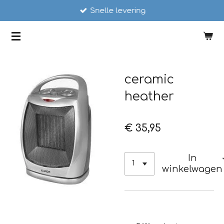
Snelle levering
Ga
direct
SCHAATSSTUNT
naar
de
hoofdinhoud
ceramic
heather
€ 35,95
In
winkelwagen